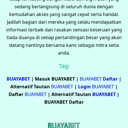
sedang berlangsung di seluruh dunia dengan
kemudahan akses yang sangat cepat serta handal.
Jadilah bagian dari mereka yang selalu mendapatkan
informasi terbaik dan rasakan sensasi keseruan yang
tiada duanya di setiap pertandingan besar yang akan
datang nantinya bersama kami sebagai mitra setia
anda.
Tag:
BUAYABET
| Masuk BUAYABET |
BUAYABET
Daftar
|
Alternatif Tautan
BUAYABET
|
Login
BUAYABET
|
Daftar
BUAYABET
| Alternatif Tautan
BUAYABET
|
BUAYABET Daftar