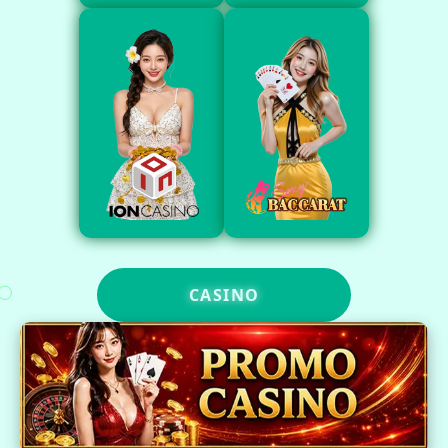
CASINO