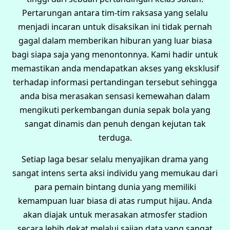
Pertarungan antara tim-tim raksasa yang selalu
menjadi incaran untuk disaksikan ini tidak pernah
gagal dalam memberikan hiburan yang luar biasa
bagi siapa saja yang menontonnya. Kami hadir untuk
memastikan anda mendapatkan akses yang eksklusif
terhadap informasi pertandingan tersebut sehingga
anda bisa merasakan sensasi kemewahan dalam
mengikuti perkembangan dunia sepak bola yang
sangat dinamis dan penuh dengan kejutan tak
terduga.
Setiap laga besar selalu menyajikan drama yang
sangat intens serta aksi individu yang memukau dari
para pemain bintang dunia yang memiliki
kemampuan luar biasa di atas rumput hijau. Anda
akan diajak untuk merasakan atmosfer stadion
secara lebih dekat melalui sajian data yang sangat