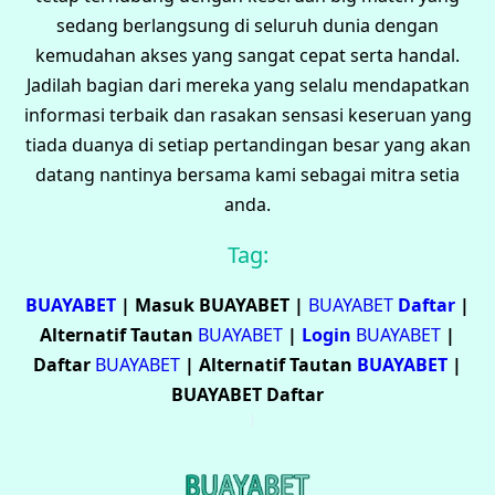
sedang berlangsung di seluruh dunia dengan
kemudahan akses yang sangat cepat serta handal.
Jadilah bagian dari mereka yang selalu mendapatkan
informasi terbaik dan rasakan sensasi keseruan yang
tiada duanya di setiap pertandingan besar yang akan
datang nantinya bersama kami sebagai mitra setia
anda.
Tag:
BUAYABET
| Masuk BUAYABET |
BUAYABET
Daftar
|
Alternatif Tautan
BUAYABET
|
Login
BUAYABET
|
Daftar
BUAYABET
| Alternatif Tautan
BUAYABET
|
BUAYABET Daftar